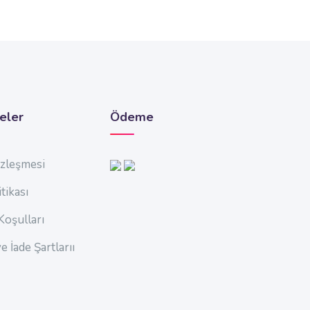
eler
Ödeme
özleşmesi
tikası
Koşulları
e İade Şartlarıı