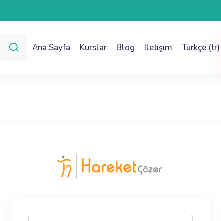
Ana Sayfa
Kurslar
Blog
İletişim
Türkçe ‎(tr)
hareketçözer | 
Yeni hesap oluşturma adımına geç
Kullanıcı adı veya e-posta