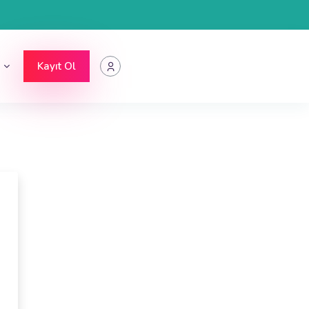
‎
Kayıt Ol
Dijital İçerik Platformu sayfa