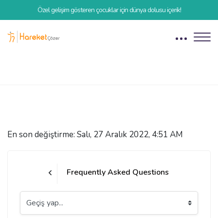
Özel gelişim gösteren çocuklar için dünya dolusu içerik!
Bloklar
Ana içeriğe git
Bloklar
Tamamlama Gereklilikleri
En son değiştirme: Salı, 27 Aralık 2022, 4:51 AM
Frequently Asked Questions
Geçiş yap...