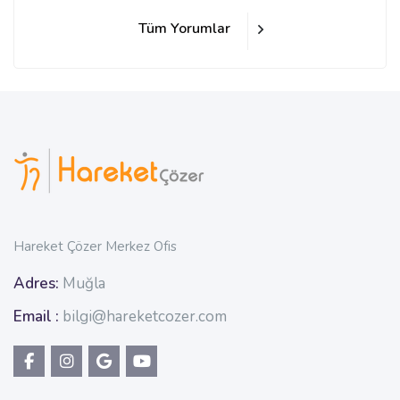
Tüm Yorumlar
Bloklar
Bloklar
Hareket Çözer Merkez Ofis
Adres:
Muğla
Email :
bilgi@hareketcozer.com