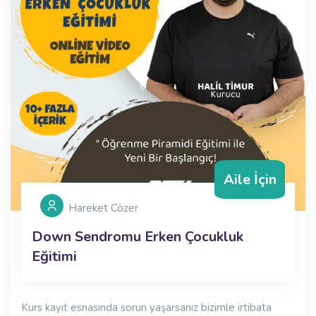
Aile İçin
Hareket Cözer
Down Sendromu Erken Çocukluk
Eğitimi
Kurs kayıt esnasında sorun yaşarsanız bizimle irtibata