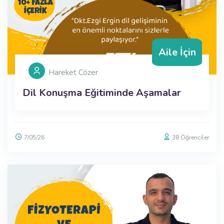
Aile İçin
Hareket Cözer
Dil Konuşma Eğitiminde Aşamalar
7/05/26
38
Öğrenciler