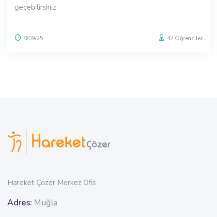
geçebilirsiniz.
8/09/25
42
Öğrenciler
Bloklar
Bloklar
Hareket Çözer Merkez Ofis
Adres:
Muğla